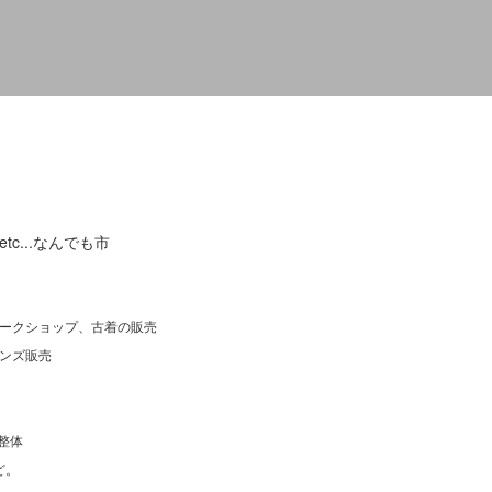
c...なんでも市
ークショップ、古着の販売
ンズ販売
整体
ど。