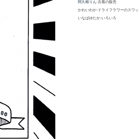
阿久根りん
-古着の販売
かわいわか-
ドライフラワーのスワッ
いなばゆたか-いろいろ