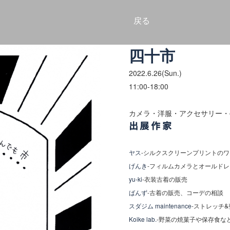
戻る
四十市
2022.6
.26
(Sun.)
11:00-18:00
カメラ・洋服・アクセサリー・et
出展作家
ヤス
-
シルクスクリーンプリントのワ
げんき
-
フィルムカメラとオールドレ
yu-ki
-
衣装古着の販売
ばんず
-
古着の販売、コーデの相談
スダジム maintenance
-
ストレッチ&
Koike lab.
-
野菜の焼菓子や保存食な