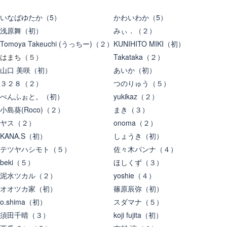
いなばゆたか（5）
かわいわか（5）
浅原舞（初）
みぃ．（２）
Tomoya Takeuchi (うっちー)（２）
KUNIHITO MIKI（初）
はまち（５）
Takataka（２）
山口 美咲（初）
あいか（初）
３２８（２）
つのりゅう（５）
ぺんふぉと。（初）
yukikaz（２）
小島葵(Roco)（２）
まき（３）
ヤス（２）
onoma（２）
KANA.S（初）
しょうき（初）
テツヤハシモト（５）
佐々木パンナ（４）
beki（５）
ほしくず（３）
泥水ツカル（２）
yoshie（４）
オオツカ家（初）
篠原辰弥（初）
o.shima（初）
スダマナ（５）
須田千晴（３）
koji fujita（初）