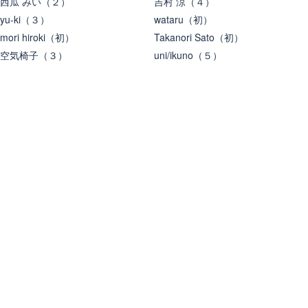
西瓜 みい（２）
吉村 涼（４）
yu-ki（３）
wataru（初）
mori hiroki（初）
Takanori Sato（初）
空気椅子（３）
uni/ikuno（５）