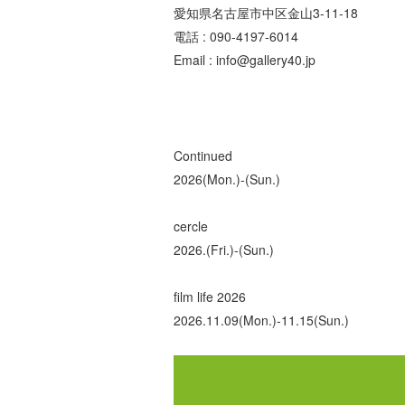
愛知県名古屋市中区金山3-11-18
電話 : 090-4197-6014
Email : info@gallery40.jp
Continued
2026(Mon.)-(Sun.)
cercle
2026.(Fri.)-(Sun.)
film life 2026
2026.11.09(Mon.)-11.15(Sun.)