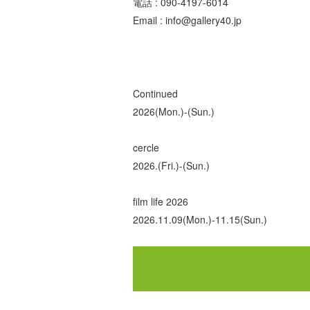
電話 : 090-4197-6014
Email : info@gallery40.jp
Continued
2026(Mon.)-(Sun.)
cercle
2026.(Fri.)-(Sun.)
film life 2026
2026.11.09(Mon.)-11.15(Sun.)